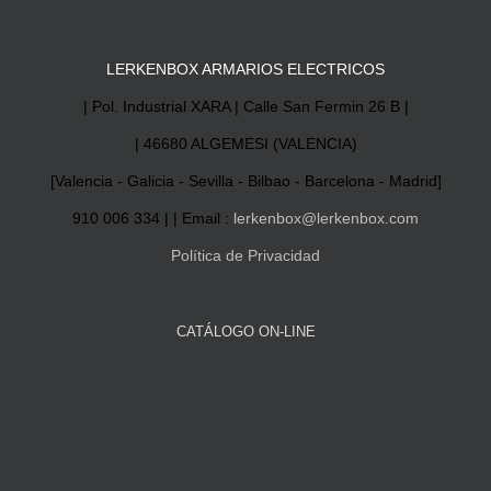
LERKENBOX ARMARIOS ELECTRICOS
| Pol. Industrial XARA | Calle San Fermin 26 B |
| 46680 ALGEMESI (VALENCIA)
[Valencia - Galicia - Sevilla - Bilbao - Barcelona - Madrid]
910 006 334 | | Email :
lerkenbox@lerkenbox.com
Política de Privacidad
CATÁLOGO ON-LINE