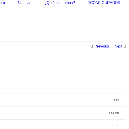
cto
Noticias
¿Quiénes somos?
CONFIGURADOR
Previous
Next
133
134 KB
1