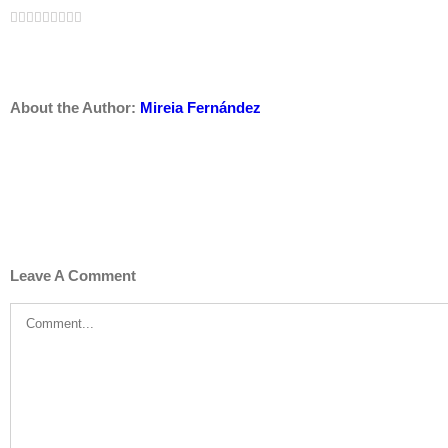
Facebook
Twitter
LinkedIn
Reddit
Whatsapp
Google+
Tumblr
Pinterest
Vk
Email
About the Author:
Mireia Fernández
Leave A Comment
Comment