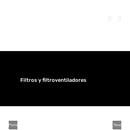
Skip
to
content
Filtros y filtroventiladores
Previous
Next