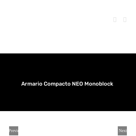
Skip
to
content
Armario Compacto NEO Monoblock
Previous
Next