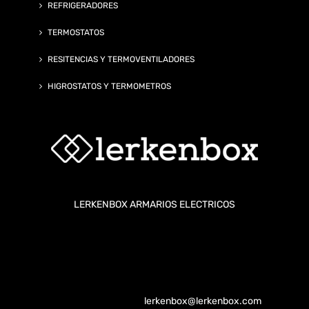
REFRIGERADORES
TERMOSTATOS
RESITENCIAS Y TERMOVENTILADORES
HIGROSTATOS Y TERMOMETROS
LERKENBOX ARMARIOS ELECTRICOS
| Pol. Industrial XARA | Calle San Fermin 26 B |
| 46680 ALGEMESI (VALENCIA)
[Valencia - Galicia - Sevilla - Bilbao - Barcelona - Madrid]
910 006 334 | | Email :
lerkenbox@lerkenbox.com