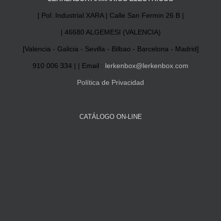
| Pol. Industrial XARA | Calle San Fermin 26 B |
| 46680 ALGEMESI (VALENCIA)
[Valencia - Galicia - Sevilla - Bilbao - Barcelona - Madrid]
910 006 334 | | Email :
lerkenbox@lerkenbox.com
Política de Privacidad
CATÁLOGO ON-LINE