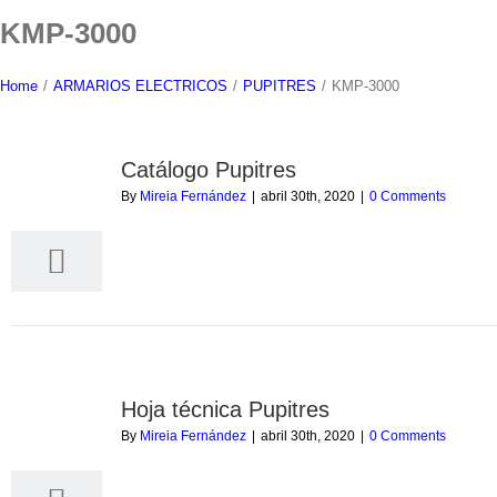
Skip
KMP-3000
to
content
Home
/
ARMARIOS ELECTRICOS
/
PUPITRES
/
KMP-3000
Catálogo Pupitres
30
By
Mireia Fernández
|
abril 30th, 2020
|
0 Comments
04, 2020
Hoja técnica Pupitres
30
By
Mireia Fernández
|
abril 30th, 2020
|
0 Comments
04, 2020